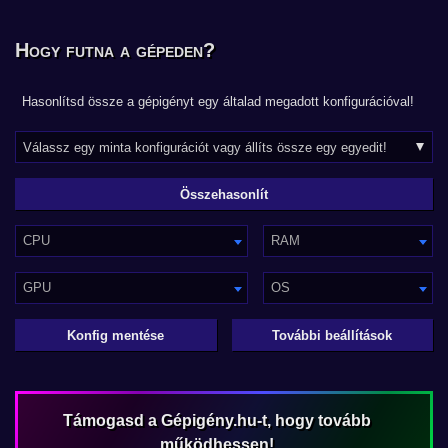
Hogy futna a gépeden?
Hasonlítsd össze a gépigényt egy általad megadott konfigurációval!
CPU
RAM
GPU
OS
Konfig mentése
További beállítások
Támogasd a Gépigény.hu-t, hogy tovább
működhessen!