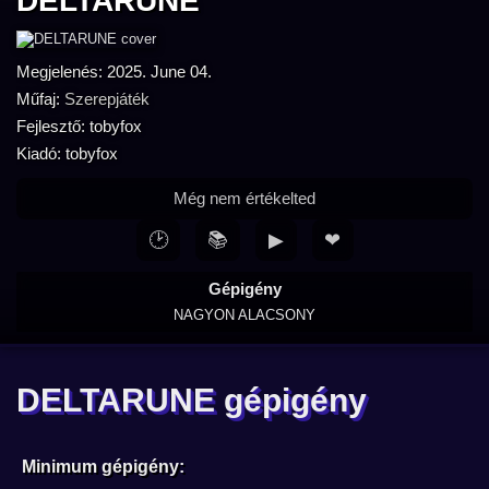
DELTARUNE
Megjelenés: 2025. June 04.
Műfaj:
Szerepjáték
Fejlesztő: tobyfox
Kiadó: tobyfox
Még nem értékelted
🕑
📚
▶
❤
Gépigény
NAGYON ALACSONY
DELTARUNE gépigény
Minimum gépigény: