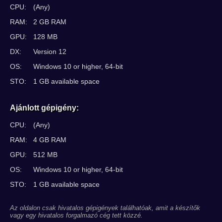
CPU:
(Any)
RAM:
2 GB RAM
GPU:
128 MB
DX:
Version 12
OS:
Windows 10 or higher, 64-bit
STO:
1 GB available space
Ajánlott gépigény:
CPU:
(Any)
RAM:
4 GB RAM
GPU:
512 MB
OS:
Windows 10 or higher, 64-bit
STO:
1 GB available space
Az oldalon csak hivatalos gépigények találhatóak, amit a készítők
vagy egy hivatalos forgalmazó cég tett közzé.