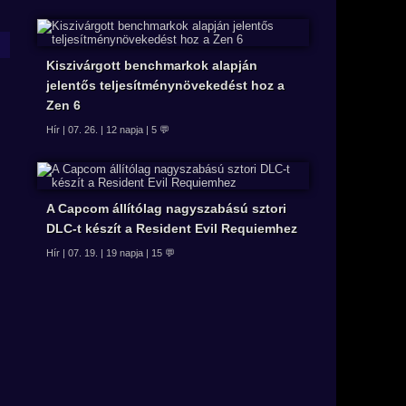
Kiszivárgott benchmarkok alapján
jelentős teljesítménynövekedést hoz a
Zen 6
Hír | 07. 26. | 12 napja | 5 💬
A Capcom állítólag nagyszabású sztori
DLC-t készít a Resident Evil Requiemhez
Hír | 07. 19. | 19 napja | 15 💬