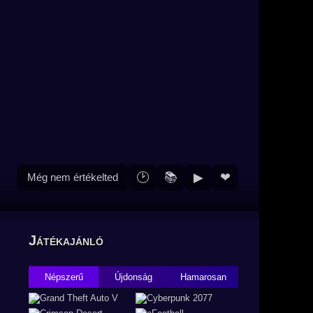
🕑
📚
▶
❤
Még nem értékelted
Játékajánló
Népszerű
Újdonság
Hamarosan