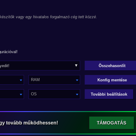
 készítők vagy egy hivatalos forgalmazó cég tett közzé.
urációval!
RAM
Konfig mentése
OS
További beállítások
ogy tovább működhessen!
TÁMOGATÁS