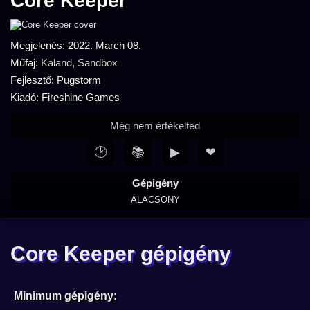
Core Keeper
Megjelenés: 2022. March 08.
Műfaj:
Kaland
,
Sandbox
Fejlesztő: Pugstorm
Kiadó: Fireshine Games
Még nem értékelted
🕑
📚
▶
❤
Gépigény
ALACSONY
Core Keeper gépigény
Minimum gépigény: