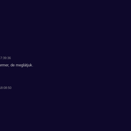
17:39:36
ormer, de meglátjuk.
 18:08:50