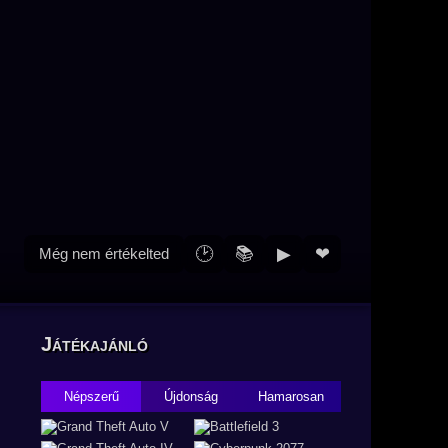
🕑
📚
▶
❤
Még nem értékelted
Játékajánló
Népszerű
Újdonság
Hamarosan