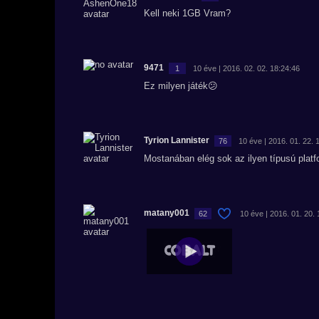
Kell neki 1GB Vram?
9471
1
10 éve | 2016. 02. 02. 18:24:46
Ez milyen játék😕
Tyrion Lannister
76
10 éve | 2016. 01. 22. 
Mostanában elég sok az ilyen típusú platf
matany001
62
10 éve | 2016. 01. 20.