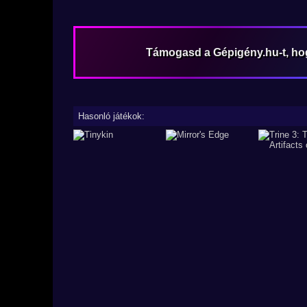
Támogasd a Gépigény.hu-t, h
Hasonló játékok: