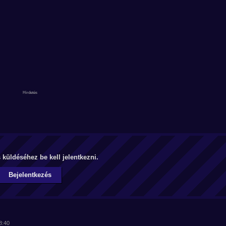
küldéséhez be kell jelentkezni.
Bejelentkezés
8:40