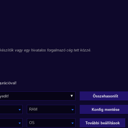
 készítők vagy egy hivatalos forgalmazó cég tett közzé.
urációval!
RAM
Konfig mentése
OS
További beállítások