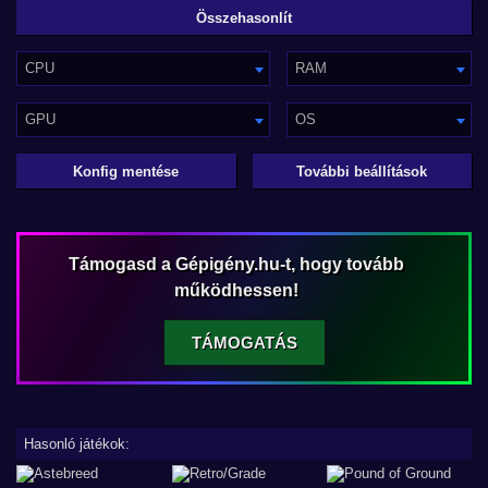
CPU
RAM
GPU
OS
Konfig mentése
További beállítások
Támogasd a Gépigény.hu-t, hogy tovább
működhessen!
TÁMOGATÁS
Hasonló játékok: