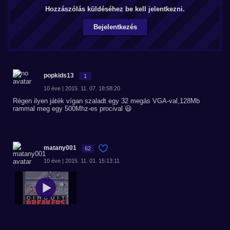
Hozzászólás küldéséhez be kell jelentkezni.
Bejelentkezés
popkids13
1
10 éve | 2015. 11. 07. 18:58:20
Régen ilyen játék vígan szaladt egy 32 megás VGA-val,128Mb
rammal meg egy 500Mhz-es procival 😃
matany001
62
10 éve | 2015. 11. 01. 15:13:11