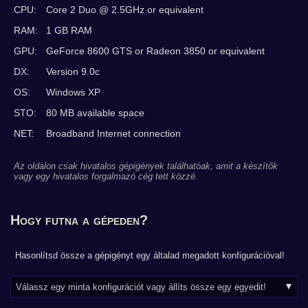
CPU:
Core 2 Duo @ 2.5GHz or equivalent
RAM:
1 GB RAM
GPU:
GeForce 8600 GTS or Radeon 3850 or equivalent
DX:
Version 9.0c
OS:
Windows XP
STO:
80 MB available space
NET:
Broadband Internet connection
Az oldalon csak hivatalos gépigények találhatóak, amit a készítők
vagy egy hivatalos forgalmazó cég tett közzé.
Hogy futna a gépeden?
Hasonlítsd össze a gépigényt egy általad megadott konfigurációval!