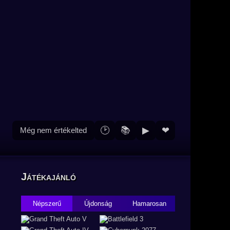
🕑
📚
▶
❤
Még nem értékelted
Játékajánló
Népszerű
Újdonság
Hamarosan