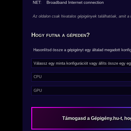
NET:
Broadband Internet connection
Az oldalon csak hivatalos gépigények találhatóak, amit a
Hogy futna a gépeden?
Hasonlítsd össze a gépigényt egy általad megadott konfig
CPU
GPU
Támogasd a Gépigény.hu-t, h