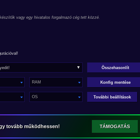
 készítők vagy egy hivatalos forgalmazó cég tett közzé.
urációval!
RAM
Konfig mentése
OS
További beállítások
ogy tovább működhessen!
TÁMOGATÁS