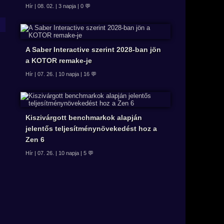
Hír | 08. 02. | 3 napja | 0 💬
A Saber Interactive szerint 2028-ban jön
a KOTOR remake-je
Hír | 07. 26. | 10 napja | 16 💬
Kiszivárgott benchmarkok alapján
jelentős teljesítménynövekedést hoz a
Zen 6
Hír | 07. 26. | 10 napja | 5 💬