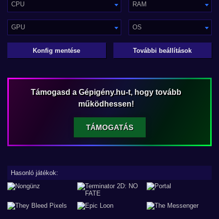
CPU
RAM
GPU
OS
Konfig mentése
További beállítások
Támogasd a Gépigény.hu-t, hogy tovább
működhessen!
TÁMOGATÁS
Hasonló játékok: