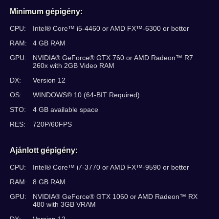
Minimum gépigény:
CPU:
Intel® Core™ i5-4460 or AMD FX™-6300 or better
RAM:
4 GB RAM
GPU:
NVIDIA® GeForce® GTX 760 or AMD Radeon™ R7
260x with 2GB Video RAM
DX:
Version 12
OS:
WINDOWS® 10 (64-BIT Required)
STO:
4 GB available space
RES:
720P/60FPS
Ajánlott gépigény:
CPU:
Intel® Core™ i7-3770 or AMD FX™-9590 or better
RAM:
8 GB RAM
GPU:
NVIDIA® GeForce® GTX 1060 or AMD Radeon™ RX
480 with 3GB VRAM