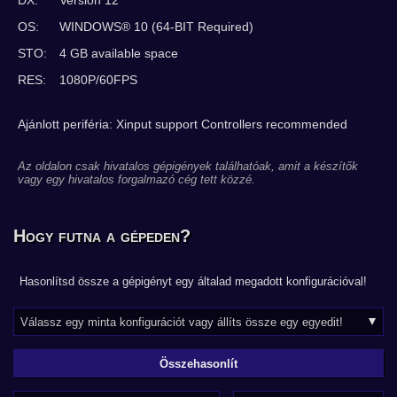
DX:
Version 12
OS:
WINDOWS® 10 (64-BIT Required)
STO:
4 GB available space
RES:
1080P/60FPS
Ajánlott periféria: Xinput support Controllers recommended
Az oldalon csak hivatalos gépigények találhatóak, amit a készítők
vagy egy hivatalos forgalmazó cég tett közzé.
Hogy futna a gépeden?
Hasonlítsd össze a gépigényt egy általad megadott konfigurációval!