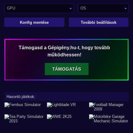
GPU
OS
Konfig mentése
További beállítások
Támogasd a Gépigény.hu-t, hogy tovább
működhessen!
TÁMOGATÁS
Hasonló játékok: