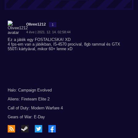
Olivee1212
1
4 éve | 2021. 12. 14. 02:58:44
Ez a játék egy FOSTALICSKA! XD
4 fps-em van a játékban, I5-4570 procival, 8gb rammal és GTX
550Ti kártyával, mikor 60+ lenne xD
Halo: Campaign Evolved
Aliens: Fireteam Elite 2
Call of Duty: Modern Warfare 4
Gears of War: E-Day