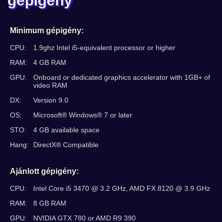
gépigény
Minimum gépigény:
CPU:
1.9ghz Intel i5-equivalent processor or higher
RAM:
4 GB RAM
GPU:
Onboard or dedicated graphics accelerator with 1GB+ of
video RAM
DX:
Version 9.0
OS:
Microsoft® Windows® 7 or later
STO:
4 GB available space
Hang:
DirectX® Compatible
Ajánlott gépigény:
CPU:
Intel Core i5 3470 @ 3.2 GHz, AMD FX 8120 @ 3.9 GHz
RAM:
8 GB RAM
GPU:
NVIDIA GTX 780 or AMD R9 390