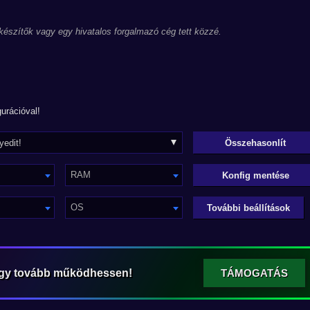
 készítők vagy egy hivatalos forgalmazó cég tett közzé.
urációval!
RAM
Konfig mentése
OS
További beállítások
ogy tovább működhessen!
TÁMOGATÁS