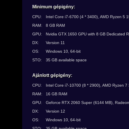
Minimum gépigény:
CPU:
Intel Core i7-6700 (4 * 3400), AMD Ryzen 5 1
RAM:
8 GB RAM
GPU:
Nvidia GTX 1650 GPU with 8 GB Dedicated 
DX:
Version 11
OS:
Windows 10, 64-bit
STO:
35 GB available space
Ajánlott gépigény:
CPU:
Intel Core i7-10700 (8 * 2900), AMD Ryzen 7 
RAM:
16 GB RAM
GPU:
Geforce RTX 2060 Super (6144 MB), Radeo
DX:
Version 12
OS:
Windows 10, 64-bit
STO:
35 GB available space