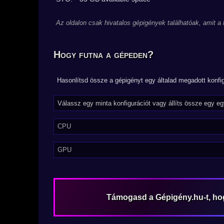
Az oldalon csak hivatalos gépigények találhatóak, amit a
Hogy futna a gépeden?
Hasonlítsd össze a gépigényt egy általad megadott konfig
CPU
GPU
Támogasd a Gépigény.hu-t, h