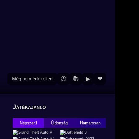
🕑
📚
▶
❤
Még nem értékelted
Játékajánló
Népszerű
Újdonság
Hamarosan