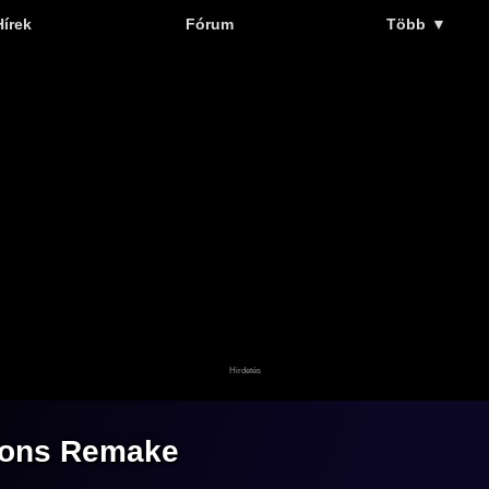
Hírek
Fórum
Több
▼
 Sons Remake