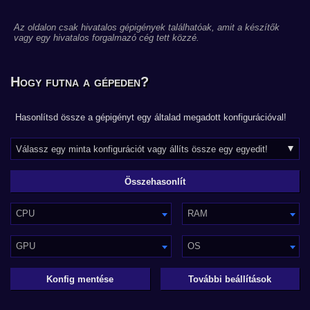
Az oldalon csak hivatalos gépigények találhatóak, amit a készítők
vagy egy hivatalos forgalmazó cég tett közzé.
Hogy futna a gépeden?
Hasonlítsd össze a gépigényt egy általad megadott konfigurációval!
CPU
RAM
GPU
OS
Konfig mentése
További beállítások