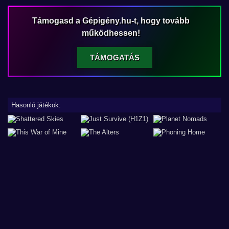
Támogasd a Gépigény.hu-t, hogy tovább
működhessen!
TÁMOGATÁS
Hasonló játékok: