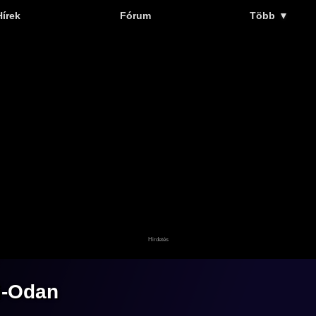
Hírek
Fórum
Több
▼
ri-Odan