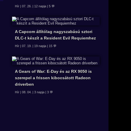
Hír | 07. 26. | 12 napja | 5 💬
A Capcom állítólag nagyszabású sztori
DLC-t készít a Resident Evil Requiemhez
Hír | 07. 19. | 19 napja | 15 💬
A Gears of War: E-Day és az RX 9050 is
szerepel a frissen kibocsátott Radeon
driverben
Hír | 08. 04. | 3 napja | 3 💬