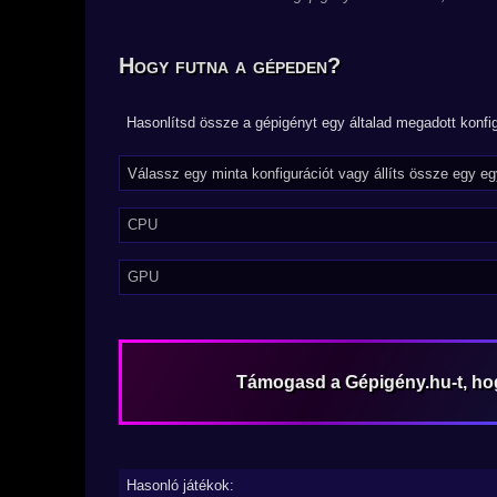
Hogy futna a gépeden?
Hasonlítsd össze a gépigényt egy általad megadott konfig
CPU
GPU
Támogasd a Gépigény.hu-t, h
Hasonló játékok: