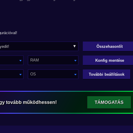
urációval!
RAM
Konfig mentése
OS
További beállítások
ogy tovább működhessen!
TÁMOGATÁS