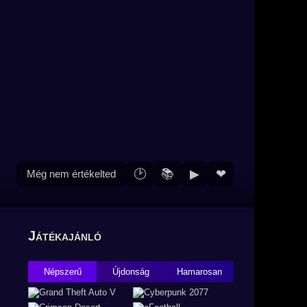
🕑
📚
▶
❤
Még nem értékelted
Játékajánló
Népszerű
Újdonság
Hamarosan