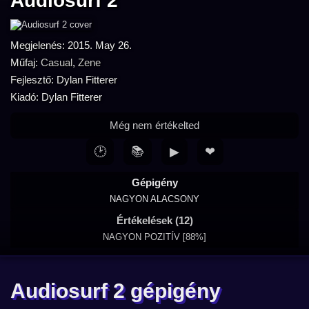
Audiosurf 2
Megjelenés: 2015. May 26.
Műfaj:
Casual
,
Zene
Fejlesztő: Dylan Fitterer
Kiadó: Dylan Fitterer
Még nem értékelted
🕑
📚
▶
❤
Gépigény
NAGYON ALACSONY
Értékelések (12)
NAGYON POZITÍV [88%]
Audiosurf 2 gépigény