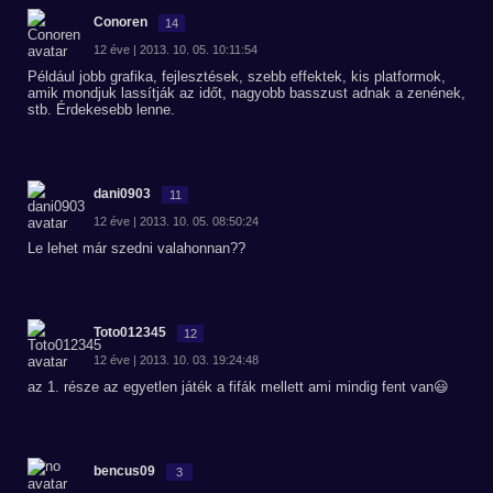
Conoren
14
12 éve | 2013. 10. 05. 10:11:54
Például jobb grafika, fejlesztések, szebb effektek, kis platformok,
amik mondjuk lassítják az időt, nagyobb basszust adnak a zenének,
stb. Érdekesebb lenne.
dani0903
11
12 éve | 2013. 10. 05. 08:50:24
Le lehet már szedni valahonnan??
Toto012345
12
12 éve | 2013. 10. 03. 19:24:48
az 1. része az egyetlen játék a fifák mellett ami mindig fent van😃
bencus09
3