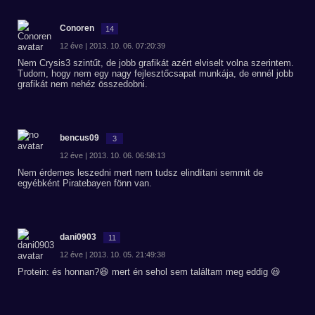
Conoren
14
12 éve | 2013. 10. 06. 07:20:39
Nem Crysis3 szintűt, de jobb grafikát azért elviselt volna szerintem.
Tudom, hogy nem egy nagy fejlesztőcsapat munkája, de ennél jobb
grafikát nem nehéz összedobni.
bencus09
3
12 éve | 2013. 10. 06. 06:58:13
Nem érdemes leszedni mert nem tudsz elindítani semmit de
egyébként Piratebayen fönn van.
dani0903
11
12 éve | 2013. 10. 05. 21:49:38
Protein: és honnan?😆 mert én sehol sem találtam meg eddig 😃