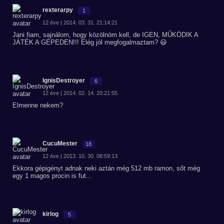
rexterarpy
1
12 éve | 2014. 03. 31. 21:14:21
Jani fiam, sajnálom, hogy közölnöm kell, de IGEN, MŰKÖDIK A
JÁTÉK A GÉPEDEN!!! Elég jól megfogalmaztam? 😃
IgnisDestroyer
6
12 éve | 2014. 02. 14. 20:21:55
Elmenne nekem?
CucuMester
18
12 éve | 2013. 10. 30. 08:59:13
Ekkora gépigényt adnak neki aztán még 512 mb ramon, sőt még
egy 1 magos procin is fut...
kirlog
5