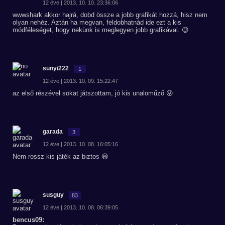
12 éve | 2013. 10. 10. 23:36:06
wwwshark akkor hajrá, dobd össze a jobb grafikát hozzá, hisz nem
olyan nehéz. Aztán ha megvan, feldobhatnád ide ezt a kis
módféleséget, hogy nekünk is meglegyen jobb grafikával. 😉
sunyi222
1
12 éve | 2013. 10. 09. 15:22:47
az első részével sokat játszottam, jó kis unaloműző 😜
garada
3
12 éve | 2013. 10. 08. 16:05:16
Nem rossz kis játék az biztos 😃
susguy
83
12 éve | 2013. 10. 08. 06:39:05
bencus09: