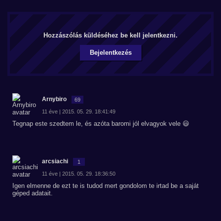
Hozzászólás küldéséhez be kell jelentkezni.
Bejelentkezés
Arnybiro
69
11 éve | 2015. 05. 29. 18:41:49
Tegnap este szedtem le, és azóta baromi jól elvagyok vele 😃
arcsiachi
1
11 éve | 2015. 05. 29. 18:36:50
Igen elmenne de ezt te is tudod mert gondolom te irtad be a saját
géped adatait.