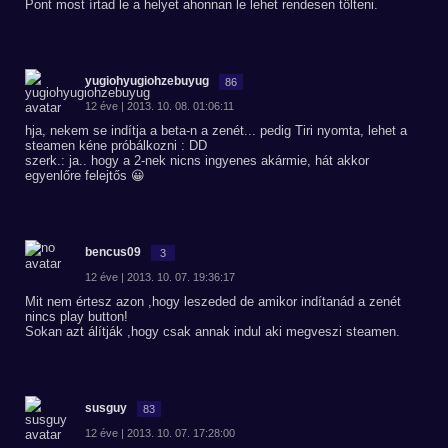
Pont most írtad le a helyet ahonnan le lehet rendesen tölteni.
yugiohyugiohzebuyug
86
12 éve | 2013. 10. 08. 01:06:11
hja, nekem se indítja a beta-n a zenét... pedig Tiri nyomta, lehet a
steamen kéne próbálkozni : DD
szerk.: ja.. hogy a 2-nek nicns ingyenes akármie, hát akkor
egyenlőre felejtős 😀
bencus09
3
12 éve | 2013. 10. 07. 19:36:17
Mit nem értesz azon ,hogy leszeded de amikor indítanád a zenét
nincs play button!
Sokan azt álítják ,hogy csak annak indul aki megveszi steamen.
susguy
83
12 éve | 2013. 10. 07. 17:28:00