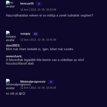
bencus09
3
12 éve | 2013. 10. 05. 20:32:48
Használhatatlan nekem el se indítja a zenét tudnátok segíteni?
susguy
83
12 éve | 2013. 10. 05. 15:42:09
dani0903:
Mint már írtam lentebb is, igen, lehet már szedni.
wwwshark:
A felsoroltak legalább fele benne van a videóban az első
hozzászólásod alatt.
Minimalprogressiv
9
12 éve | 2013. 10. 05. 15:30:25
ez tök jó.😀😉