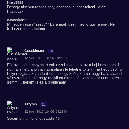
hory9999:
Dehogy nincsen rendes hely, ahonnan le lehet tölteni. Miért
hazudsz?
wwwshark:
MI legyen ezen "szebb"? Ez a játék direkt néz ki úgy, ahogy. Nem
kell ezen mit szépíteni.
CucuMester
18
12 éve | 2013. 10. 06. 09:08:11
Fú, az 1. rész nagyon jó volt ezzel meg csak az a baj hogy nincs 1
normális hely ahonnan normálisan le lehetne tölteni, mert egy csomó
helyen ugyanaz van fent és mindegyiknél az a baj hogy ha ki akarod
választani a zenét hogy melyiken akarsz játszani akkor nem történik
semmi... nekem is ez a problémám
Artyom
11
12 éve | 2013. 10. 06. 08:12:04
Steam onnan le lehet szedni 😜