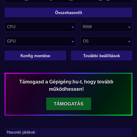
CPU
RAM
GPU
OS
Konfig mentése
További beállítások
Támogasd a Gépigény.hu-t, hogy tovább
működhessen!
TÁMOGATÁS
Hasonló játékok: