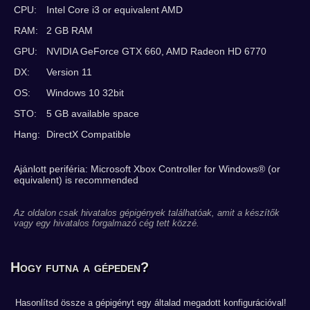
CPU:
Intel Core i3 or equivalent AMD
RAM:
2 GB RAM
GPU:
NVIDIA GeForce GTX 660, AMD Radeon HD 6770
DX:
Version 11
OS:
Windows 10 32bit
STO:
5 GB available space
Hang:
DirectX Compatible
Ajánlott periféria: Microsoft Xbox Controller for Windows® (or
equivalent) is recommended
Az oldalon csak hivatalos gépigények találhatóak, amit a készítők
vagy egy hivatalos forgalmazó cég tett közzé.
Hogy futna a gépeden?
Hasonlítsd össze a gépigényt egy általad megadott konfigurációval!