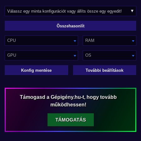
CPU
RAM
GPU
OS
Konfig mentése
További beállítások
Támogasd a Gépigény.hu-t, hogy tovább
működhessen!
TÁMOGATÁS