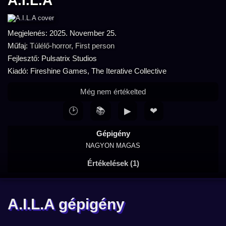
A.I.L.A
Megjelenés: 2025. November 25.
Műfaj:
Túlélő-horror
,
First person
Fejlesztő: Pulsatrix Studios
Kiadó: Fireshine Games, The Iterative Collective
Még nem értékelted
🕑
📚
▶
❤
Gépigény
NAGYON MAGAS
Értékelések (1)
A.I.L.A gépigény