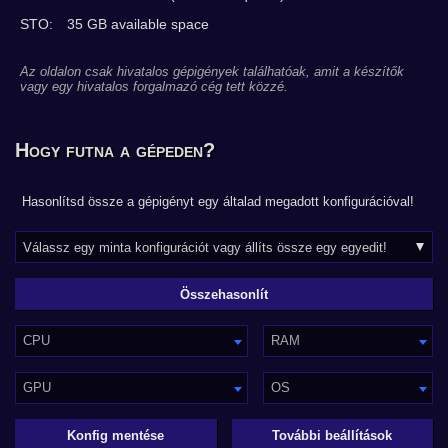
STO:
35 GB available space
Az oldalon csak hivatalos gépigények találhatóak, amit a készítők
vagy egy hivatalos forgalmazó cég tett közzé.
Hogy futna a gépeden?
Hasonlítsd össze a gépigényt egy általad megadott konfigurációval!
CPU
RAM
GPU
OS
Konfig mentése
További beállítások