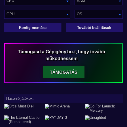
CPU
RAM
GPU
OS
Konfig mentése
További beállítások
Támogasd a Gépigény.hu-t, hogy tovább
működhessen!
TÁMOGATÁS
Hasonló játékok: