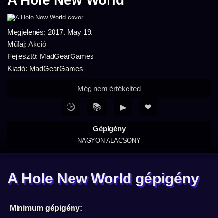
A Hole New World
Megjelenés: 2017. May 19.
Műfaj:
Akció
Fejlesztő: MadGearGames
Kiadó: MadGearGames
Még nem értékelted
🕑
📚
▶
❤
Gépigény
NAGYON ALACSONY
A Hole New World gépigény
Minimum gépigény: