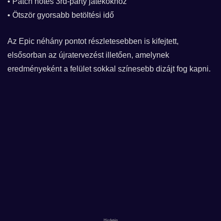
• Patch notes 3rd-party játékokhoz
• Ötször gyorsabb betöltési idő
Az Epic néhány pontot részletesebben is kifejtett,
elsősorban az újratervezést illetően, amelynek
eredményeként a felület sokkal színesebb dizájt fog kapni.