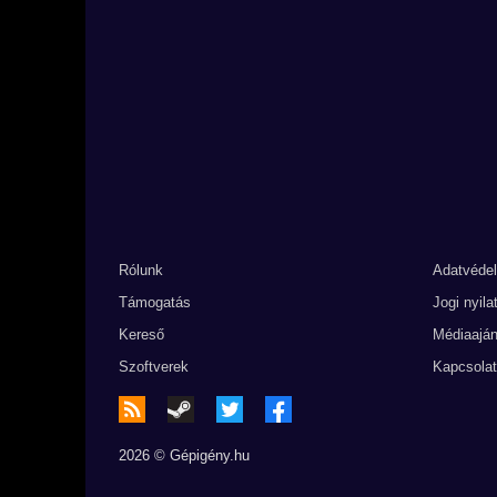
Rólunk
Adatvéde
Támogatás
Jogi nyila
Kereső
Médiaaján
Szoftverek
Kapcsolat
2026 © Gépigény.hu