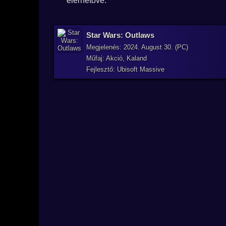
elérhetővé.
Star Wars: Outlaws
Megjelenés: 2024. August 30. (PC)
Műfaj: Akció, Kaland
Fejlesztő: Ubisoft Massive