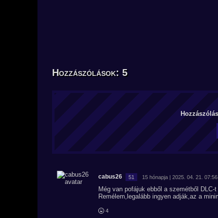
Hozzászólások: 5
Hozzászólás 
cabus26
51
15 hónapja | 2025. 04. 21. 07:56
Még van pofájuk ebből a szemétből DLC-t k
Remélem,legalább ingyen adják,az a mini
4