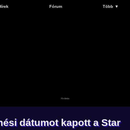
Hírek
Fórum
Több
▼
nési dátumot kapott a Star