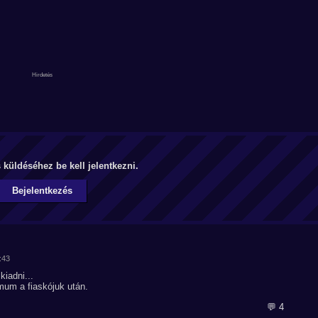
küldéséhez be kell jelentkezni.
Bejelentkezés
:43
iadni...
mum a fiaskójuk után.
💬 4