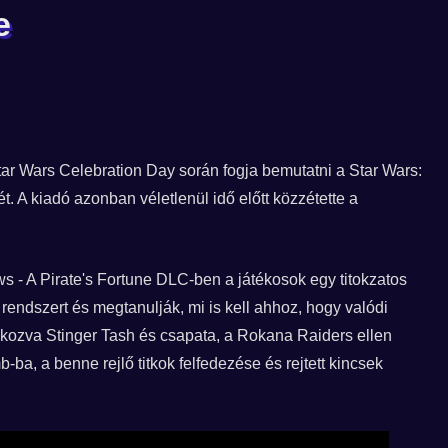
e
 Star Wars Celebration Day során fogja bemutatni a Star Wars:
t. A kiadó azonban véletlenül idő előtt közzétette a
ws - A Pirate's Fortune DLC-ben a játékosok egy titokzatos
rendszert és megtanulják, mi is kell ahhoz, hogy valódi
kozva Stinger Tash és csapata, a Rokana Raiders ellen
ba, a benne rejlő titkok felfedezése és rejtett kincsek