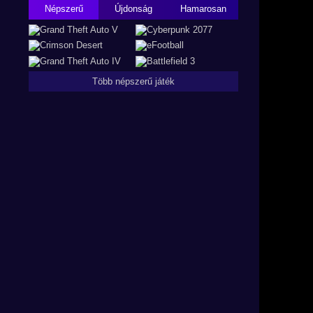
Népszerű
Újdonság
Hamarosan
Több népszerű játék