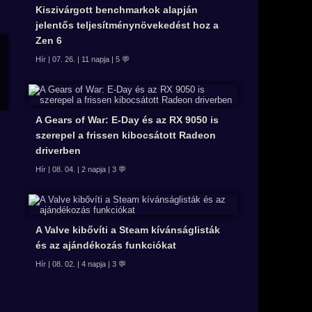
Kiszivárgott benchmarkok alapján
jelentős teljesítménynövekedést hoz a
Zen 6
Hír | 07. 26. | 11 napja | 5 💬
A Gears of War: E-Day és az RX 9050 is
szerepel a frissen kibocsátott Radeon
driverben
Hír | 08. 04. | 2 napja | 3 💬
A Valve kibővíti a Steam kívánságlisták
és az ajándékozás funkciókat
Hír | 08. 02. | 4 napja | 3 💬