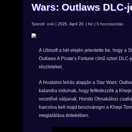
Wars: Outlaws DLC-j
Szerző:
xoki
| 2025. April 20. | hír |
5 hozzászólás
A Ubisoft a hét elején jelentette be, hogy a
Outlaws A Pirate's Fortune című sztori DLC-jé
részleteket.
A hivatalos leírás alapján a Star Wars: Outla
kalandra indulnak, hogy felfedezzék a Khepi 
vezetővé váljanak. Hondo Ohnakához csatla
harcolva kell majd beszivárogni a Khepi Tomb-
megtalálása érdekében.