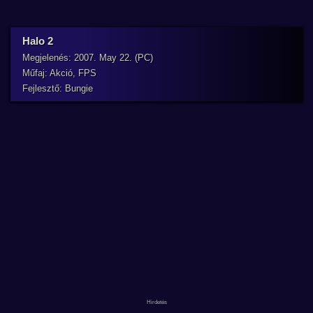
Halo 2
Megjelenés: 2007. May 22. (PC)
Műfaj: Akció, FPS
Fejlesztő: Bungie