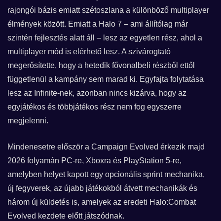
rajongói bázis emiatt szétoszlana a különböző multiplayer
élmények között. Emiatt a Halo 7 – ami állítólag már
szintén fejlesztés alatt áll – lesz az egyetlen rész, ahol a
multiplayer mód is elérhető lesz. A szivárogtató
megerősítette, hogy a hetedik fővonalbeli részből ettől
függetlenül a kampány sem marad ki. Egyfajta folytatása
lesz az Infinite-nek, azonban nincs kizárva, hogy az
egyjátékos és többjátékos rész nem fog egyszerre
megjelenni.
Mindenesetre először a Campaign Evolved érkezik majd
2026 folyamán PC-re, Xboxra és PlayStation 5-re,
amelyben helyet kapott egy opcionális sprint mechanika,
új fegyverek, az újabb játékokból átvett mechanikák és
három új küldetés is, amelyek az eredeti Halo:Combat
Evolved kezdete előtt játszódnak.