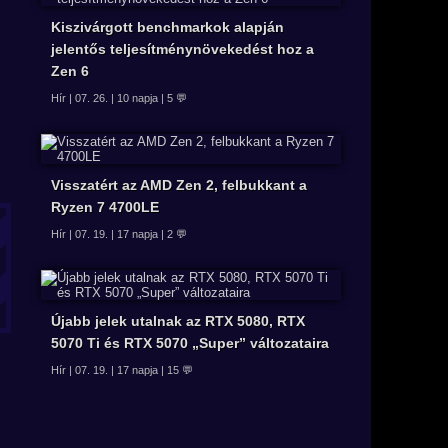
Kiszivárgott benchmarkok alapján
jelentős teljesítménynövekedést hoz a
Zen 6
Hír | 07. 26. | 10 napja | 5 💬
Visszatért az AMD Zen 2, felbukkant a
Ryzen 7 4700LE
Hír | 07. 19. | 17 napja | 2 💬
Újabb jelek utalnak az RTX 5080, RTX
5070 Ti és RTX 5070 „Super” változataira
Hír | 07. 19. | 17 napja | 15 💬