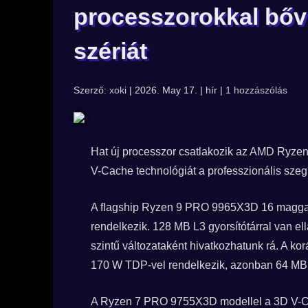
processzorokkal bőví
szériát
Szerző:
xoki
| 2026. May 17. | hír |
1 hozzászólás
Hat új processzor csatlakozik az AMD Ryze
V-Cache technológiát a professzionális sze
A flagship Ryzen 9 PRO 9965X3D 16 maggal, 
rendelkezik. 128 MB L3 gyorsítótárral van el
szintű változataként hivatkozhatunk rá. A 
170 W TDP-vel rendelkezik, azonban 64 MB 
A Ryzen 7 PRO 9755X3D modellel a 3D V-Cach