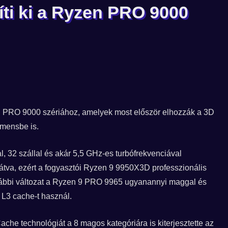
ti ki a Ryzen PRO 9000
n PRO 9000 szériához, amelyek most először elhozzák a 3D
gmensbe is.
32 szállal és akár 5,5 GHz-es turbófrekvenciával
látva, ezért a fogyasztói Ryzen 9 9950X3D professzionális
korábbi változat a Ryzen 9 PRO 9965 ugyanannyi maggal és
L3 cache-t használ.
e technológiát a 8 magos kategóriára is kiterjesztette az