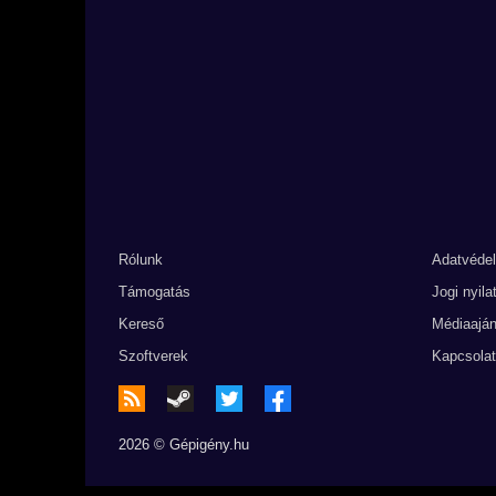
Rólunk
Adatvéde
Támogatás
Jogi nyila
Kereső
Médiaaján
Szoftverek
Kapcsolat
2026 © Gépigény.hu