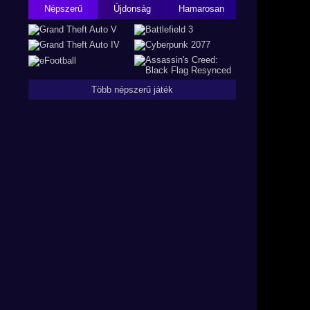
Népszerű
Újdonság
Hamarosan
Több népszerű játék