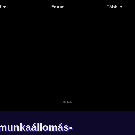
Hírek
Fórum
Több
▼
munkaállomás-