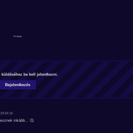
küldéséhez be kell jelentkezni.
Bejelentkezés
 20:54:16
esznek inkàbb... 🤔