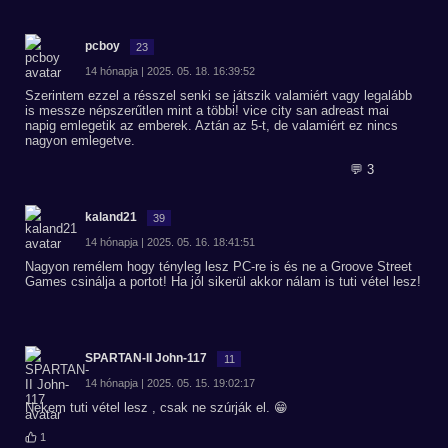
pcboy
23
14 hónapja | 2025. 05. 18. 16:39:52
Szerintem ezzel a résszel senki se játszik valamiért vagy legalább
is messze népszerűtlen mint a többi! vice city san adreast mai
napig emlegetik az emberek. Aztán az 5-t, de valamiért ez nincs
nagyon emlegetve.
💬 3
kaland21
39
14 hónapja | 2025. 05. 16. 18:41:51
Nagyon remélem hogy tényleg lesz PC-re is és ne a Groove Street
Games csinálja a portot! Ha jól sikerül akkor nálam is tuti vétel lesz!
SPARTAN-II John-117
11
14 hónapja | 2025. 05. 15. 19:02:17
Nekem tuti vétel lesz , csak ne szúrják el. 😁
1