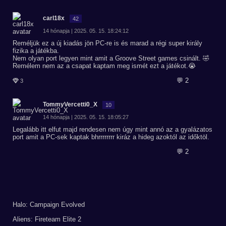
carl18x
42
14 hónapja | 2025. 05. 15. 18:24:12
Reméljük ez a új kiadás jön PC-re is és marad a régi super király
fizika a játékba.
Nem olyan port legyen mint amit a Groove Street games csinált. 🤣
Remélem nem az a csapat kaptam meg ismét ezt a játékot.😭
💬 2
3
TommyVercetti0_X
10
14 hónapja | 2025. 05. 15. 18:05:27
Legalább itt elfut majd rendesen nem úgy mint annó az a gyalázatos
port amit a PC-sek kaptak bhrrrrrrrr kiráz a hideg azoktól az időktöl.
💬 2
Halo: Campaign Evolved
Aliens: Fireteam Elite 2