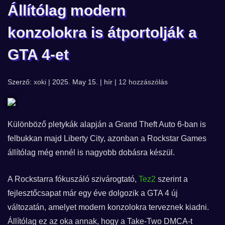
Állítólag modern
konzolokra is átportolják a
GTA 4-et
Szerző:
xoki
| 2025. May 15. | hír |
12 hozzászólás
Különböző pletykák alapján a Grand Theft Auto 6-ban is
felbukkan majd Liberty City, azonban a Rockstar Games
állítólag még ennél is nagyobb dobásra készül.
A Rockstarra fókuszáló szivárogtató,
Tez2
szerint a
fejlesztőcsapat már egy éve dolgozik a GTA 4 új
változatán, amelyet modern konzolokra terveznek kiadni.
Állítólag ez az oka annak, hogy a Take-Two DMCA-t