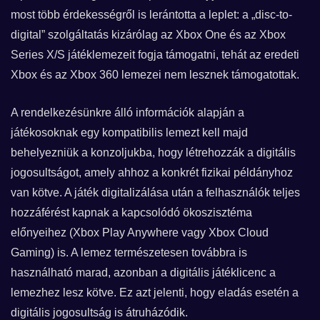
most több érdekességről is lerántotta a leplet: a „disc-to-
digital” szolgáltatás kizárólag az Xbox One és az Xbox
Series X/S játéklemezeit fogja támogatni, tehát az eredeti
Xbox és az Xbox 360 lemezei nem lesznek támogatottak.
A rendelkezésünkre álló információk alapján a
játékosoknak egy kompatibilis lemezt kell majd
behelyezniük a konzoljukba, hogy létrehozzák a digitális
jogosultságot, amely ahhoz a konkrét fizikai példányhoz
van kötve. A játék digitalizálása után a felhasználók teljes
hozzáférést kapnak a kapcsolódó ökoszisztéma
előnyeihez (Xbox Play Anywhere vagy Xbox Cloud
Gaming) is. A lemez természetesen továbbra is
használható marad, azonban a digitális játéklicenc a
lemezhez lesz kötve. Ez azt jelenti, hogy eladás esetén a
digitális jogosultság is átruházódik.