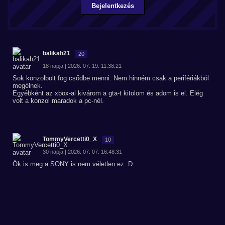
Bejelentkezés
balikah21
20
18 napja | 2026. 07. 19. 11:38:21
Sok konzolbolt fog csődbe menni. Nem hinném csak a perifériákból
megélnek.
Egyébként az xbox-al kivárom a gta-t kitolom és adom is el. Elég
volt a konzol maradok a pc-nél.
TommyVercetti0_X
10
30 napja | 2026. 07. 07. 16:48:31
Ők is meg a SONY is nem véletlen ez :D