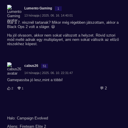
Lumento Gaming
1
13 hónapja | 2025. 06. 16. 14:40:01
Már a 7. résznél tartanak? Mikor még régebben játszottam, akkor a
Black Ops 2 volt a sláger. 😃
Ha jól olvasom, akkor nem sokat változott a helyzet. Rövid sztori
mód mellé adnak egy multiplayert, ami nem sokat változik az előző
részekhez képest.
cabus26
51
14 hónapja | 2025. 06. 10. 22:31:47
Gamepassba jó lesz,mint a többi!
💬 2
2
1
Halo: Campaign Evolved
Aliens: Fireteam Elite 2