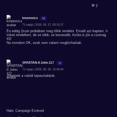
💬 2
kmetovics
92
71 napja | 2026. 05. 27. 05:19:27
Én eddig 2szer próbáltam meg tőlük rendelni. Emailt azt kaptam, h
miket rendeltem, de se több, se kevesebb. Azóta is jön a csomag
XD
Na mondom OK, ezek sem valami megbízhatóak.
SPARTAN-II John-117
11
71 napja | 2026. 05. 26. 15:46:04
Jöhetnek a valódi tapasztalatok.
Halo: Campaign Evolved