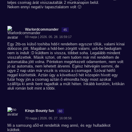
teljes csomag árát visszautalták 2 munkanapon belül.
Nekem ennyi negatív tapasztalatom volt 🙂
Warlordcommander
45
69 napja | 2026. 05. 28. 16:59:17
Egy 2tb-os külső toshiba hdd-t rendeltem egyszer tőlük, valami kínai
dobozos jött. Magában a hdd-ben zörgött valami, usb-be bedugtam
nem is indult :D küldtem is vissza, többet soha. Legalább mindent
visszafizettek. Másik sztori, ott nem tudom már mit rendeltem de
automatába jött volna. Pénteken megérkezett odamentem, nem volt
jó az automata, nem lehetett átvenni. Egész hétvégén semmi, de
ugye 2 nap után már viszik is vissza a csomagot. Szóval hétfő
reggel kiürítették. Aztán úgy a következő hét közepén hívott egy
futár hogy jön a csomag aztán ő elmondta hogy most azokat
szállítja ki amik bent ragadtak a múlt héten. Inkább kerülöm, kritikán
aluli román bolt mint a többi.
Kings Bounty fan
60
70 napja | 2026. 05. 27. 16:08:56
Mi a samsung a50-et rendeltük meg annó, és egy hulladékot
küldtek.