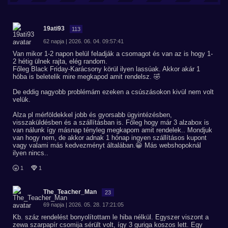
19ati93
113
62 napja | 2026. 06. 04. 09:57:41
Van mikor 1-2 napon belül feladják a csomagot és van az is hogy 1-
2 hétig ülnek rajta, elég random.
Főleg Black Friday-Karácsony körül ilyen lassúak. Akkor akár 1
hóba is beletelik mire megkapod amit rendelsz. 🤣
De eddig nagyobb problémám ezeken a csúszásokon kivül nem volt
velük.
Alza pl mérföldekkel jobb és gyorsabb ügyintézésben,
visszaküldésben és a szállításban is. Főleg hogy már 3 alzabox is
van nálunk így másnap tényleg megkapom amit rendelek.. Mondjuk
van hogy nem, de akkor adnak 1 hónap ingyen szállításos kupont
vagy valami más kedvezményt általában.😀 Más webshopoknál
ilyen nincs..
1
1
The_Teacher_Man
23
69 napja | 2026. 05. 28. 17:21:05
Kb. száz rendelést bonyolítottam le hiba nélkül. Egyszer viszont a
zewa szarpapír csomija sérült volt, így 3 guriga koszos lett. Egy