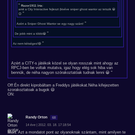
Razor1911 írta:
amit a City Interactive fejleszt (kivéve sniper ghost warrior az tetszik 😀
😉
Azért a Sniper Ghost Warrior se egy nagy szám!
De jobb mint a többi😀
Az nem kétséges!😆
Azért a CITY-s játékok közel se olyan rosszak mint ahogy az
RPCJ-ben be voltak mutatva, igaz hogy elég sok hiba van
bennük, de néha nagyon szórakoztatóak tudnak lenni 😀
Off:Én direkt kiprobáltam a Freddys játékokat.Néha kifejezetten
szorakoztatoak a bugok 😃
ON:
Randy Orton
68
14 éve | 2012. 03. 18. 17:18:54
Mort
: Azt a mondatot pont az olyanoknak szántam, mint amilyen te