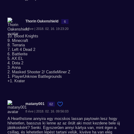
Thorin Oakenshield
6
8 éve | 2018. 02. 16. 19:23:20
10. Blood Knights
9. Minecraft
8. Terraria
7. Left 4 Dead 2
6. Battlerite
5. AX:EL
4. Dota 2
3. Anna
2. Masked Shooter 2/ CastleMiner Z
1. PlayerUnknow Battlegrounds
+1. Krater
matany001
62
8 éve | 2018. 02. 16. 09:56:03
A Hearthstone annyira egy mocskos lassan paytowin lesz hogy
hihetetlen, basszus ki lenne az az őrült aki most kezdene bele új
játékosként? Senki. Egyszerűen annyi kártya van, mint égen a
csillag, és lehetetlen lépést tartani velük, kivéve ha van elég