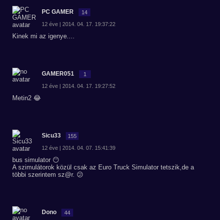
PC GAMER
14
12 éve | 2014. 04. 17. 19:37:22
Kinek mi az igenye....
GAMER051
1
12 éve | 2014. 04. 17. 19:27:52
Metin2 😂
Sicu33
155
12 éve | 2014. 04. 07. 15:41:39
bus simulator 😶
A szimulátorok közül csak az Euro Truck Simulator tetszik,de a
többi szerintem sz@r. 😕
Dono
44