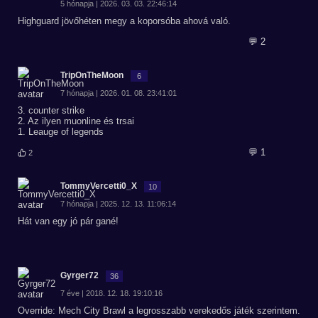
5 hónapja | 2026. 03. 03. 22:46:14
Highguard jövőhéten megy a koporsóba ahová való.
💬 2
TripOnTheMoon
6
7 hónapja | 2026. 01. 08. 23:41:01
3. counter strike
2. Az ilyen muonline és trsai
1. Leauge of legends
💬 1
2
TommyVercetti0_X
10
7 hónapja | 2025. 12. 13. 11:06:14
Hát van egy jó pár gané!
Gyrger72
36
7 éve | 2018. 12. 18. 19:10:16
Override: Mech City Brawl a legrosszabb verekedős játék szerintem.