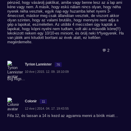
pénzed, hogy vásárolj paklikat, amibe vagy benne lesz az a lap ami
kéne vagy nem. A másik, hogy eskü nálam nincs olyan, hogy néha
nyerek néha vesztek, egyik nap egy huzamba lehet nyerni 3-
4meccset, máskor meg csak állandóan vesztek, de viszont akkor
olyan szinten, hogy az valami brutális, hogy mennyire nem adja a
gép a lapokat, eszméletlen. Az utóbbi 4 meccsben úgy kapták a
lapokat, hogy köpni nyelni nem tudtam, volt aki a második körre(!!)
lekokizott nekem egy 10/10-es miniont, és örülj neki h*lyegyerek. Ha
van játék ami kitudott borítani az évek alatt, ez kellően
megérdemelte.
💬 2
Tyrion Lannister
76
10 éve | 2015. 12. 09. 18:10:09
Big Rigs...
Colonir
11
12 éve | 2014. 04. 17. 19:43:55
Fifa 12, és lassan a 14 is kezd az agyamra menni a bírók miatt...