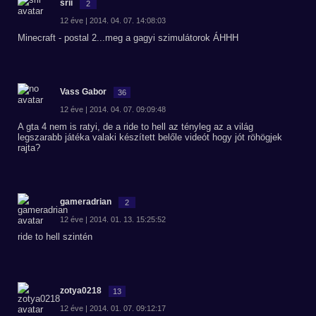
srii
2
12 éve | 2014. 04. 07. 14:08:03
Minecraft - postal 2...meg a gagyi szimulátorok ÁHHH
Vass Gabor
36
12 éve | 2014. 04. 07. 09:09:48
A gta 4 nem is ratyi, de a ride to hell az tényleg az a világ
legszarabb játéka valaki készített belőle videót hogy jót röhögjek
rajta?
gameradrian
2
12 éve | 2014. 01. 13. 15:25:52
ride to hell szintén
zotya0218
13
12 éve | 2014. 01. 07. 09:12:17