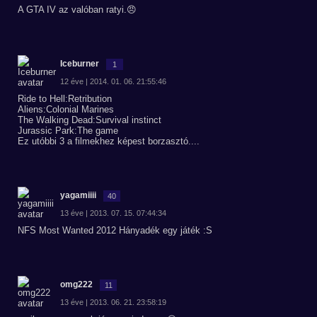
A GTA IV az valóban ratyi.😠
Iceburner
1
12 éve | 2014. 01. 06. 21:55:46
Ride to Hell:Retribution
Aliens:Colonial Marines
The Walking Dead:Survival instinct
Jurassic Park:The game
Ez utóbbi 3 a filmekhez képest borzasztó....
yagamiiii
40
13 éve | 2013. 07. 15. 07:44:34
NFS Most Wanted 2012 Hányadék egy játék :S
omg222
11
13 éve | 2013. 06. 21. 23:58:19