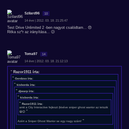
Szilard96
10
14 éve | 2012. 03. 18. 21:25:47
Test Drive Unlimited 2 -ben nagyot csalódtam... 😞
Ritka sz*r az irányítása... 😕
Toma97
14
14 éve | 2012. 03. 18. 21:12:13
Razor1911 írta:
Gerdzso írta:
kisborda írta:
djwarp írta:
kisborda írta:
Razor1911 írta:
amit a City Interactive fejleszt (kivéve sniper ghost warrior az tetszik
😀😉
Azért a Sniper Ghost Warrior se egy nagy szám!