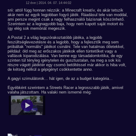
12 éve | 2014. 04. 07. 14:44:02
srii: attól függ honnan nézzük: a Minecraft kreatív, és akár tetszik
akár nem az egyik legjobban fogyó játék. Ráadásul tele van moddal,
ami persze megint csak a nagy felhasználói bázisnak köszönhető.
Szerintem az a legnagyobb baja, hogy nem kapott saját motort és
így elég sok memóriát megeszik.
A Postal 2 a világ legszórakoztatóbb játéka, a legjobb
feszültséglevezetésre és a legjobb, hogy a fejlesztők meg sem
próbáltak "normális" játékot csinálni. Tele van hatalmas ötletekkel,
például: öld meg az erőszakos játékok ellen tüntetőket vagy a
vallások kiparodizálása. Van benne egy társadalomkritika, de egy
szinten túl tényleg igénytelen és gusztustalan, na meg a sok kis
részre vágott játéktér egy csomó betöltéssel már akkor is hiba volt,
de kétség nélkül a gépigényt csökkentette anno.
A gagyi szimulátorok... hát igen, de az a budget kategória...
Egyébként szerintem a Streets Racer a legrosszabb játék, amivel
valaha játszottam. Ha valaki nem ismerné még: