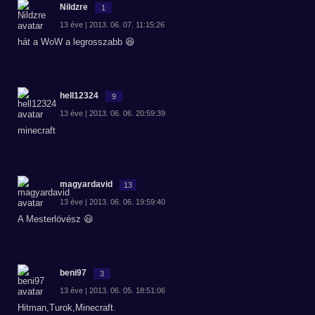
Nildzre
1
13 éve | 2013. 06. 07. 11:15:26
hát a WoW a legrosszabb 😆
hell12324
9
13 éve | 2013. 06. 06. 20:59:39
minecraft
magyardavid
13
13 éve | 2013. 06. 06. 19:59:40
A Mesterlövész 😃
beni97
3
13 éve | 2013. 06. 05. 18:51:06
Hitman,Turok,Minecraft.