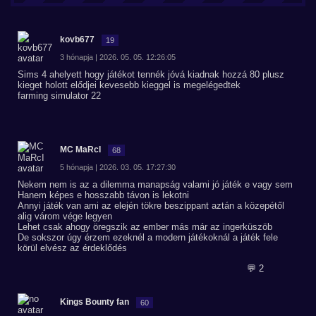
kovb677
19
3 hónapja | 2026. 05. 05. 12:26:05
Sims 4 ahelyett hogy játékot tennék jóvá kiadnak hozzá 80 plusz
kieget holott elődjei kevesebb kieggel is megelégedtek
farming simulator 22
MC MaRcI
68
5 hónapja | 2026. 03. 05. 17:27:30
Nekem nem is az a dilemma manapság valami jó játék e vagy sem
Hanem képes e hosszabb távon is lekotni
Annyi játék van ami az elején tökre beszippant aztán a közepétől
alig várom vége legyen
Lehet csak ahogy öregszik az ember más már az ingerküszöb
De sokszor úgy érzem ezeknél a modern játékoknál a játék fele
körül elvész az érdeklődés
💬 2
Kings Bounty fan
60