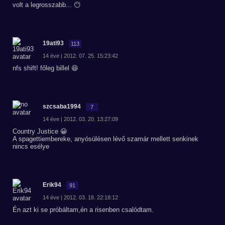
volt a legrosszabb... 😶
19ati93
113
14 éve | 2012. 07. 25. 15:23:42
nfs shift! főleg billel 😆
szcsaba1994
7
14 éve | 2012. 03. 20. 13:27:09
Country Justice 😀
A spagettiembereke, anyósülésen lévő szamár mellett senkinek
nincs esélye
Erik94
91
14 éve | 2012. 03. 18. 22:18:12
Én azt ki se próbáltam,én a risenben csalódtam.