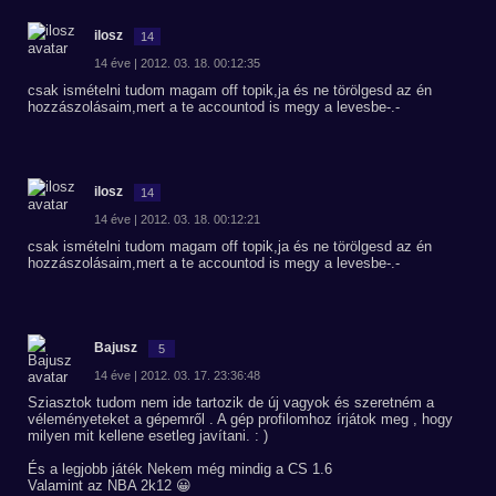
ilosz
14
14 éve | 2012. 03. 18. 00:12:35
csak ismételni tudom magam off topik,ja és ne törölgesd az én
hozzászolásaim,mert a te accountod is megy a levesbe-.-
ilosz
14
14 éve | 2012. 03. 18. 00:12:21
csak ismételni tudom magam off topik,ja és ne törölgesd az én
hozzászolásaim,mert a te accountod is megy a levesbe-.-
Bajusz
5
14 éve | 2012. 03. 17. 23:36:48
Sziasztok tudom nem ide tartozik de új vagyok és szeretném a
véleményeteket a gépemről . A gép profilomhoz írjátok meg , hogy
milyen mit kellene esetleg javítani. : )
És a legjobb játék Nekem még mindig a CS 1.6
Valamint az NBA 2k12 😀