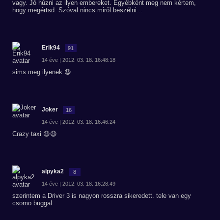
vagy. Jó húzni az ilyen embereket. Egyébként meg nem kértem,
hogy megértsd. Szóval nincs miről beszélni...
Erik94
91
14 éve | 2012. 03. 18. 16:48:18
sims meg ilyenek 😆
Joker
16
14 éve | 2012. 03. 18. 16:46:24
Crazy taxi 😃😃
alpyka2
8
14 éve | 2012. 03. 18. 16:28:49
szerintem a Driver 3 is nagyon rosszra sikeredett. tele van egy
csomo buggal