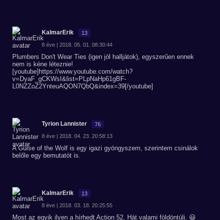
KalmarErik
13
8 éve | 2018. 05. 01. 08:30:44
Plumbers Don't Wear Ties (igen jól halljátok), egyszerűen ennek
nem is kéne léteznie!
[youtube]https://www.youtube.com/watch?
v=DyaF_gCKWsI&list=PLpNaHp61gBF-
L0NZZoZ2YnteuAQON7QbQ&index=39[/youtube]
Tyrion Lannister
76
8 éve | 2018. 04. 23. 20:58:13
A Guise of the Wolf is egy igazi gyöngyszem, szerintem csinálok
belőle egy bemutatót is.
KalmarErik
13
8 éve | 2018. 03. 18. 20:25:55
Most az egyik ilyen a hírhedt Action 52. Hát valami földöntúli. 😃