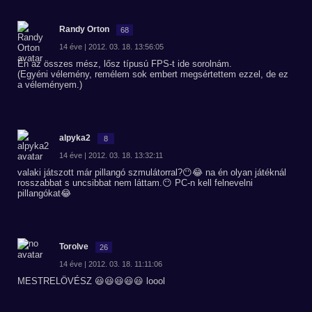
Randy Orton
68
14 éve | 2012. 03. 18. 13:56:05
Én az összes mész, lősz típusú FPS-t ide sorolnám.
(Egyéni vélemény, remélem sok embert megsértettem ezzel, de ez
a véleményem.)
alpyka2
8
14 éve | 2012. 03. 18. 13:32:11
valaki játszott már pillangó szmulátorral?😶😂 na én olyan játéknál
rosszabbat s uncsibbat nem láttam.😶 PC-n kell felnevelni
pillangókat😂
Torolve
26
14 éve | 2012. 03. 18. 11:11:06
MESTRELÖVÉSZ 😃😃😃😃😃 loool