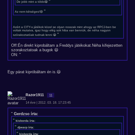
De jobb mint a többi😀
Az nem kétséges!😆
Azért a CITY-s játékok közel se olyan rosszak mint ahogy az RPCJ-ben be
voltak mutatva, igaz hogy elég sok hiba van bennük, de néha nagyon
szórakoztatóak tudnak lenni 😀
Off:Én direkt kiprobáltam a Freddys játékokat.Néha kifejezetten
szorakoztatoak a bugok 😃
ON:
Egy párat kipróbáltam én is.😃
Razor1911
11
14 éve | 2012. 03. 18. 17:23:45
Gerdzso írta:
kisborda írta:
djwarp írta:
kisborda írta: