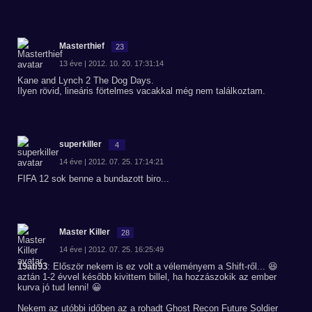
Masterthief
23
13 éve | 2012. 10. 20. 17:31:14
Kane and Lynch 2 The Dog Days.
Ilyen rövid, lineáris förtelmes vacakkal még nem találkoztam.
superkiller
4
14 éve | 2012. 07. 25. 17:14:21
FIFA 12 sok benne a bundazott biro...
Master Killer
28
14 éve | 2012. 07. 25. 16:25:49
19ati93
: Először nekem is ez volt a véleményem a Shift-ről... 😆
aztán 1-2 évvel később kivittem billel, ha hozzászokik az ember
kurva jó tud lenni! 😀
Nekem az utóbbi időben az a rohadt Ghost Recon Future Soldier