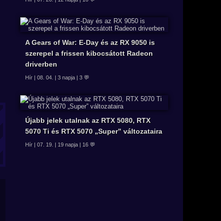
A Gears of War: E-Day és az RX 9050 is
szerepel a frissen kibocsátott Radeon
driverben
Hír | 08. 04. | 3 napja | 3 💬
Újabb jelek utalnak az RTX 5080, RTX
5070 Ti és RTX 5070 „Super” változataira
Hír | 07. 19. | 19 napja | 16 💬