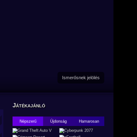
Ismerősnek jelölés
Játékajánló
Népszerű
Újdonság
Hamarosan