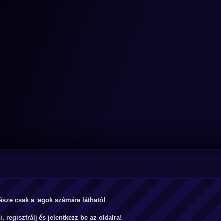
észe csak a tagok számára látható!
ni,
regisztrálj
és jelentkezz be az oldalra!