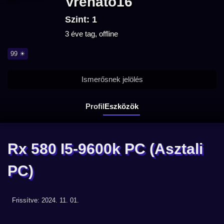
Vrenato16
Szint: 1
3 éve tag, offline
99 ☀
Ismerősnek jelölés
Profil
Eszközök
Rx 580 I5-9600k PC
(Asztali
PC)
Frissítve: 2024. 11. 01.