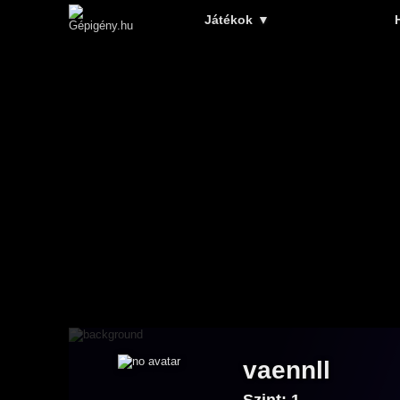
Játékok
▼
vaennll