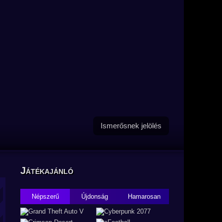
Ismerősnek jelölés
Játékajánló
Népszerű
Újdonság
Hamarosan