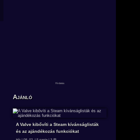
Ajánló
A Valve kibővíti a Steam kívánságlisták
és az ajándékozás funkciókat
Hír | 08. 02. | 5 napja | 3 💬