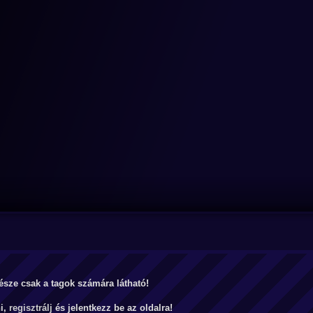
észe csak a tagok számára látható!
ni,
regisztrálj
és jelentkezz be az oldalra!