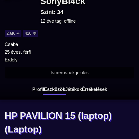
SonyBl4ck
Szint: 34
12 éve tag, offline
2.6K ☀
416 💬
Csaba
25 éves, férfi
Erdély
Ismerősnek jelölés
Profil
Eszközök
Játékok
Értékelések
HP PAVILION 15 (laptop)
(Laptop)