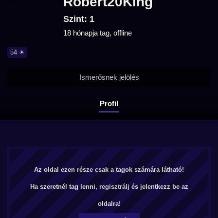
Robert20King
Szint: 1
18 hónapja tag, offline
54 ☀
Ismerősnek jelölés
Profil
Az oldal ezen része csak a tagok számára látható!
Ha szeretnél tag lenni,
regisztrálj
és jelentkezz be az
oldalra!