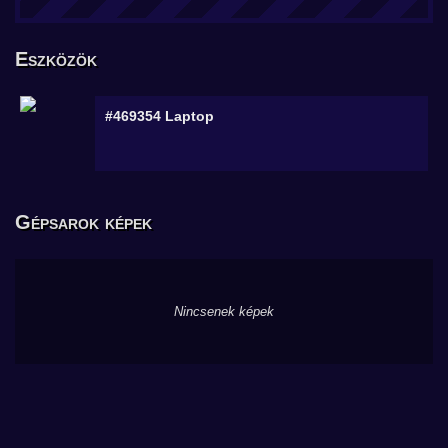
Eszközök
#469354
Laptop
Gépsarok képek
Nincsenek képek