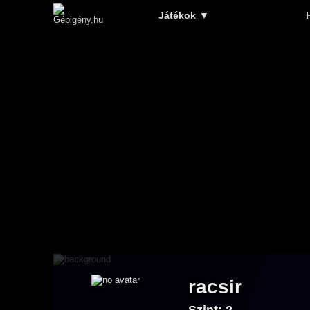
Játékok
▼
racsir