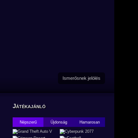
Ismerősnek jelölés
Játékajánló
Népszerű
Újdonság
Hamarosan