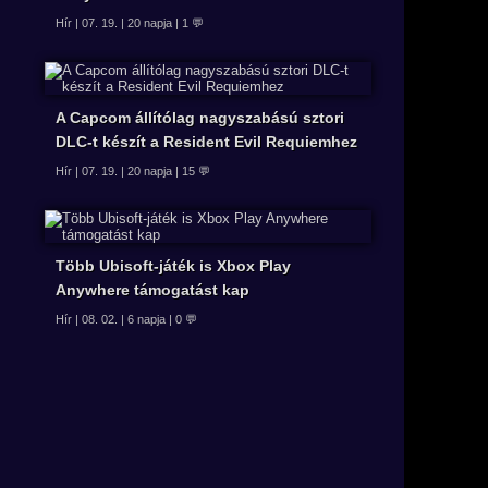
Hír | 07. 19. | 20 napja | 1 💬
A Capcom állítólag nagyszabású sztori
DLC-t készít a Resident Evil Requiemhez
Hír | 07. 19. | 20 napja | 15 💬
Több Ubisoft-játék is Xbox Play
Anywhere támogatást kap
Hír | 08. 02. | 6 napja | 0 💬