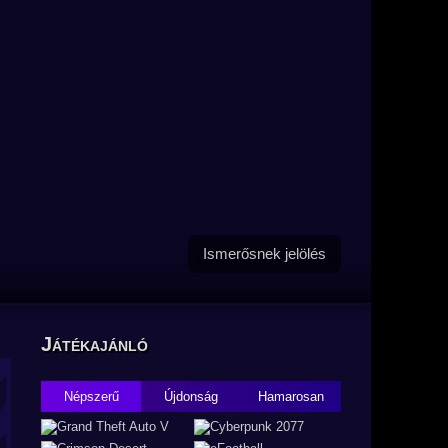
Ismerősnek jelölés
Játékajánló
Népszerű
Újdonság
Hamarosan