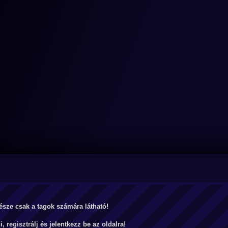
észe csak a tagok számára látható!
ni,
regisztrálj
és jelentkezz be az oldalra!