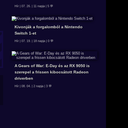
Hír | 07. 26. | 11 napja | 5 💬
Kivonják a forgalomból a Nintendo
Switch 1-et
Hír | 07. 19. | 18 napja | 0 💬
A Gears of War: E-Day és az RX 9050 is
szerepel a frissen kibocsátott Radeon
driverben
Hír | 08. 04. | 2 napja | 3 💬