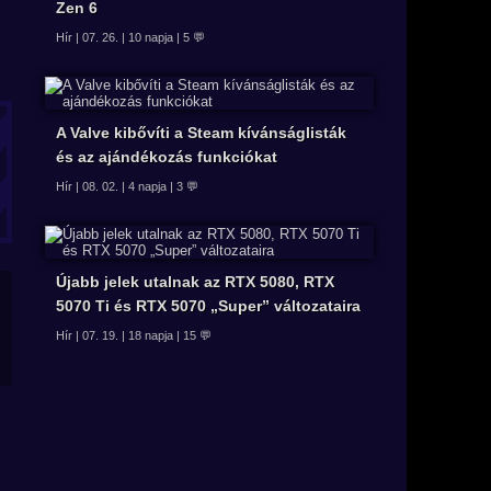
Zen 6
Hír | 07. 26. | 10 napja | 5 💬
A Valve kibővíti a Steam kívánságlisták
és az ajándékozás funkciókat
Hír | 08. 02. | 4 napja | 3 💬
Újabb jelek utalnak az RTX 5080, RTX
5070 Ti és RTX 5070 „Super” változataira
Hír | 07. 19. | 18 napja | 15 💬