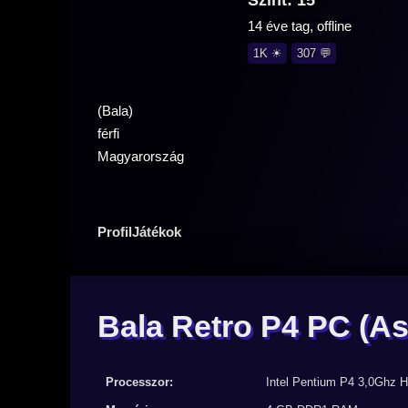
Szint: 15
14 éve tag, offline
1K ☀
307 💬
(Bala)
férfi
Magyarország
Profil
Játékok
Bala Retro P4 PC
(As
Processzor:
Intel Pentium P4 3,0Ghz 