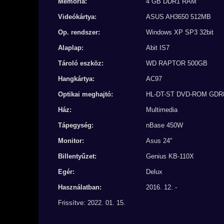
Memória:
4 GB DDR1 RAM
Videókártya:
ASUS AH3650 512MB
Op. rendszer:
Windows XP SP3 32bit
Alaplap:
Abit IS7
Tároló eszköz:
WD RAPTOR 500GB
Hangkártya:
AC97
Optikai meghajtó:
HL-DT-ST DVD-ROM GDR
Ház:
Multimedia
Tápegység:
nBase 450W
Monitor:
Asus 24"
Billentyűzet:
Genius KB-110X
Egér:
Delux
Használatban:
2016. 12. -
Frissítve: 2022. 01. 15.