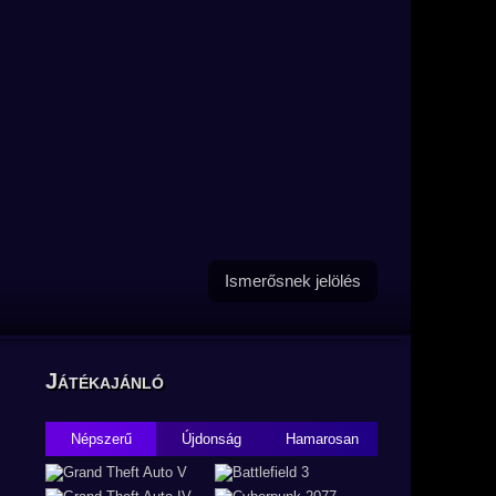
Ismerősnek jelölés
Játékajánló
Népszerű
Újdonság
Hamarosan