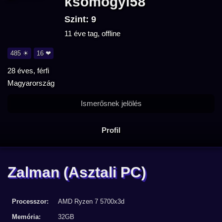
ksomogyi58
Szint: 9
11 éve tag, offline
485 ☀
16 ❤
28 éves, férfi
Magyarország
Ismerősnek jelölés
Profil
Zalman
(Asztali PC)
Processzor:
AMD Ryzen 7 5700x3d
Memória:
32GB