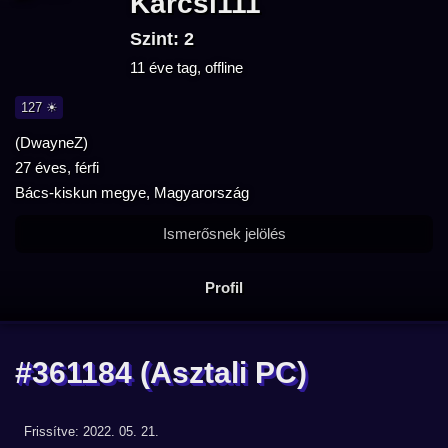
Karcsi111
Szint: 2
11 éve tag, offline
127 ☀
(DwayneZ)
27 éves, férfi
Bács-kiskun megye, Magyarország
Ismerősnek jelölés
Profil
#361184
(Asztali PC)
Frissítve: 2022. 05. 21.