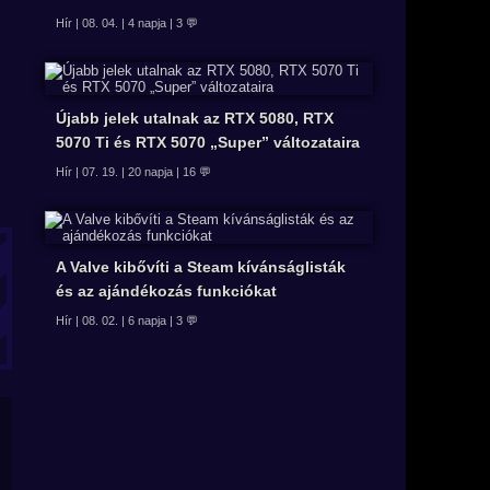
Hír | 08. 04. | 4 napja | 3 💬
Újabb jelek utalnak az RTX 5080, RTX
5070 Ti és RTX 5070 „Super” változataira
Hír | 07. 19. | 20 napja | 16 💬
A Valve kibővíti a Steam kívánságlisták
és az ajándékozás funkciókat
Hír | 08. 02. | 6 napja | 3 💬