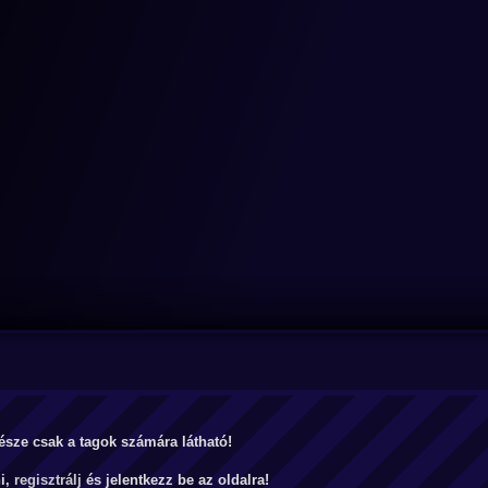
észe csak a tagok számára látható!
ni,
regisztrálj
és jelentkezz be az oldalra!