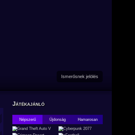
Ismerősnek jelölés
Játékajánló
Népszerű
Újdonság
Hamarosan