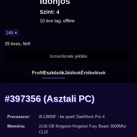
Idohjos
Szint: 4
10 éve tag, offline
249 ☀
39 éves, férfi
Ismerősnek jelölés
Profil
Eszközök
Játékok
Értékelések
#397356
(Asztali PC)
Processzor:
i9-13900F - be quiet! DarkRock Pro 4
Memória:
2x16 GB Kingston Kingston Fury Beast 3000Mhz
CL15