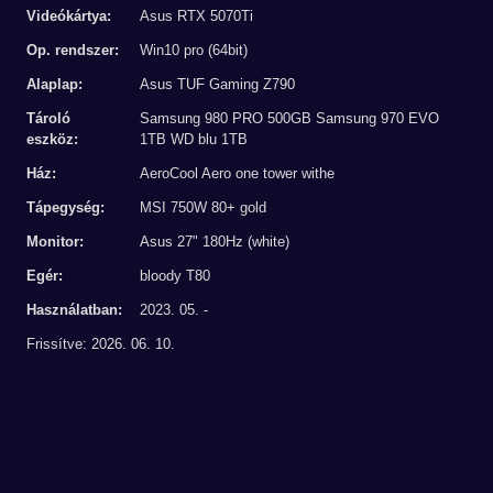
Videókártya:
Asus RTX 5070Ti
Op. rendszer:
Win10 pro (64bit)
Alaplap:
Asus TUF Gaming Z790
Tároló
Samsung 980 PRO 500GB Samsung 970 EVO
eszköz:
1TB WD blu 1TB
Ház:
AeroCool Aero one tower withe
Tápegység:
MSI 750W 80+ gold
Monitor:
Asus 27" 180Hz (white)
Egér:
bloody T80
Használatban:
2023. 05. -
Frissítve: 2026. 06. 10.