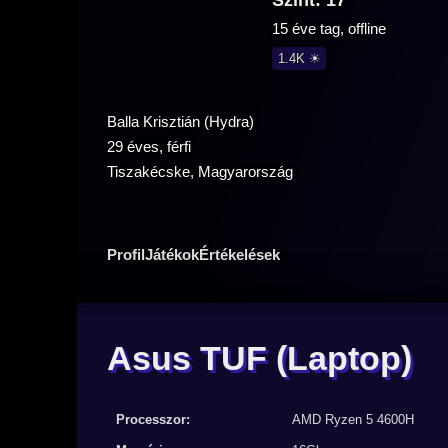
Szint: 17
15 éve tag, offline
1.4K ☀
Balla Krisztián (Hydra)
29 éves, férfi
Tiszakécske, Magyarország
Profil
Játékok
Értékelések
Asus TUF
(Laptop)
Processzor:
AMD Ryzen 5 4600H