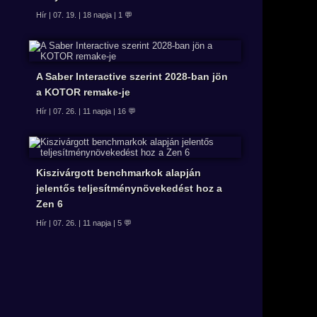
Hír | 07. 19. | 18 napja | 1 💬
A Saber Interactive szerint 2028-ban jön
a KOTOR remake-je
Hír | 07. 26. | 11 napja | 16 💬
Kiszivárgott benchmarkok alapján
jelentős teljesítménynövekedést hoz a
Zen 6
Hír | 07. 26. | 11 napja | 5 💬