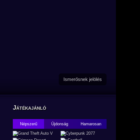
Ismerősnek jelölés
Játékajánló
Népszerű
Újdonság
Hamarosan