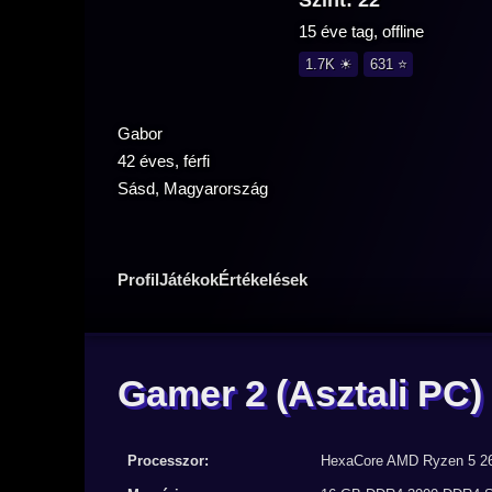
Szint: 22
15 éve tag, offline
1.7K ☀
631 ⭐
Gabor
42 éves, férfi
Sásd, Magyarország
Profil
Játékok
Értékelések
Gamer 2
(Asztali PC)
Processzor:
HexaCore AMD Ryzen 5 26