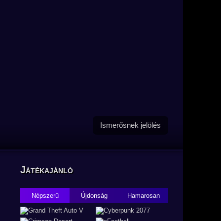
Ismerősnek jelölés
Játékajánló
Népszerű
Újdonság
Hamarosan