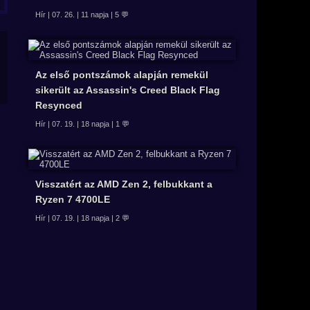
Hír | 07. 26. | 11 napja | 5 💬
Az első pontszámok alapján remekül
sikerült az Assassin's Creed Black Flag
Resynced
Hír | 07. 19. | 18 napja | 1 💬
Visszatért az AMD Zen 2, felbukkant a
Ryzen 7 4700LE
Hír | 07. 19. | 18 napja | 2 💬