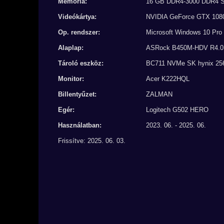
Memória:
16 GB DDR4-3000 DDR4
Videókártya:
NVIDIA GeForce GTX 1080
Op. rendszer:
Microsoft Windows 10 Pro
Alaplap:
ASRock B450M-HDV R4.0
Tároló eszköz:
BC711 NVMe SK hynix 25
Monitor:
Acer K222HQL
Billentyűzet:
ZALMAN
Egér:
Logitech G502 HERO
Használatban:
2023. 06. - 2025. 06.
Frissítve: 2025. 06. 03.