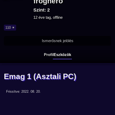
froghero
Szint: 2
12 éve tag, offline
110 ☀
Ismerősnek jelölés
Profil
Eszközök
Emag 1
(Asztali PC)
Frissítve: 2022. 08. 20.