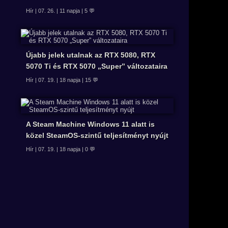
Hír | 07. 26. | 11 napja | 5 💬
Újabb jelek utalnak az RTX 5080, RTX
5070 Ti és RTX 5070 „Super” változataira
Hír | 07. 19. | 18 napja | 15 💬
A Steam Machine Windows 11 alatt is
közel SteamOS-szintű teljesítményt nyújt
Hír | 07. 19. | 18 napja | 0 💬