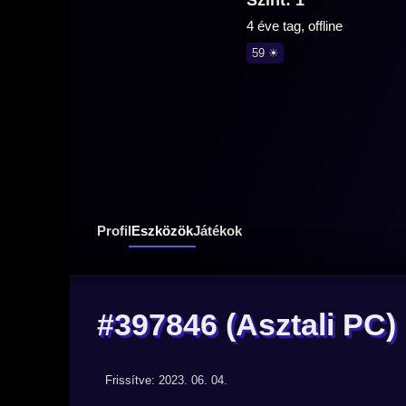
Szint: 1
4 éve tag, offline
59 ☀
Profil
Eszközök
Játékok
#397846
(Asztali PC)
Frissítve: 2023. 06. 04.