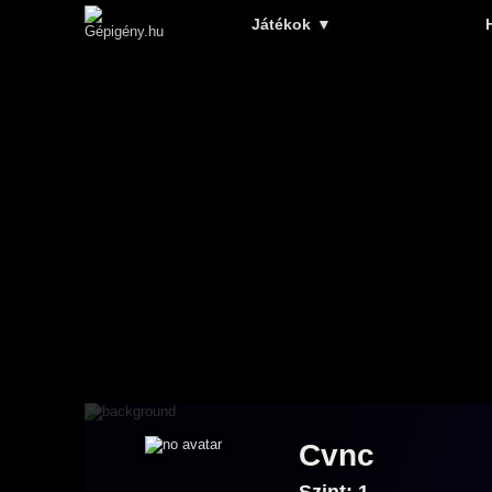
Játékok
▼
Cvnc