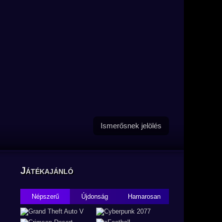
Ismerősnek jelölés
Játékajánló
Népszerű
Újdonság
Hamarosan