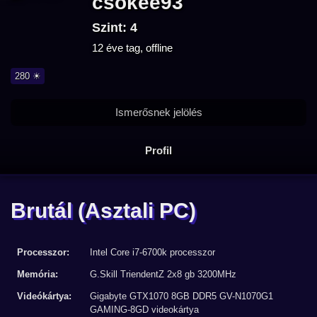
csokee93
Szint: 4
12 éve tag, offline
280 ☀
Ismerősnek jelölés
Profil
Brutál
(Asztali PC)
Processzor:
Intel Core i7-6700k processzor
Memória:
G.Skill TriendentZ 2x8 gb 3200MHz
Videókártya:
Gigabyte GTX1070 8GB DDR5 GV-N1070G1
GAMING-8GD videokártya