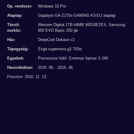
Op. rendszer:
Windows 10 Pro
Alaplap:
Gigabyte GA-Z170x-GAMING K3-EU alaplap
Tároló
Western Digital 1TB 64MB WD10EZEX, Samsung
eszköz:
850 EVO Basic 250 gb
Ház:
DeepCool Dukase v2
Tápegység:
Evga supernova g2 750w
Egyebek:
Processzor hűtő: Enermax liqmax II 240
Használatban:
2016. 06. - 2016. 06.
Frissítve: 2016. 11. 13.