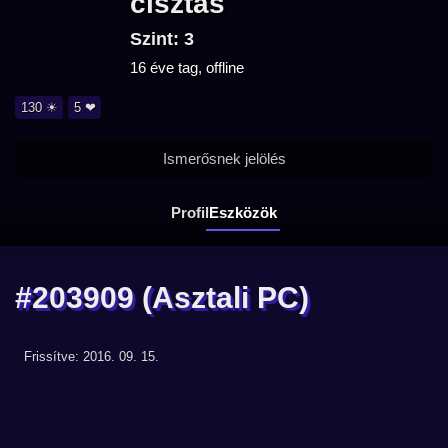
cisztas
Szint: 3
16 éve tag, offline
130 ☀
5 ❤
Ismerősnek jelölés
Profil
Eszközök
#203909
(Asztali PC)
Frissítve: 2016. 09. 15.