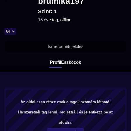
brumika197
Szint: 1
15 éve tag, offline
64 ☀
Ismerősnek jelölés
Profil
Eszközök
Az oldal ezen része csak a tagok számára látható!
Ha szeretnél tag lenni,
regisztrálj
és jelentkezz be az
oldalra!