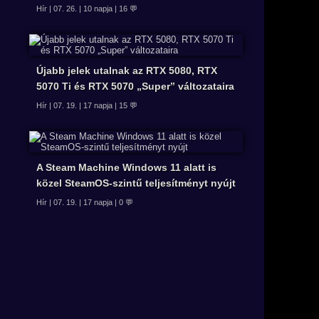
Hír | 07. 26. | 10 napja | 16 💬
Újabb jelek utalnak az RTX 5080, RTX
5070 Ti és RTX 5070 „Super” változataira
Hír | 07. 19. | 17 napja | 15 💬
A Steam Machine Windows 11 alatt is
közel SteamOS-szintű teljesítményt nyújt
Hír | 07. 19. | 17 napja | 0 💬