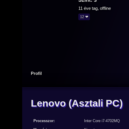
Szint: 3
11 éve tag, offline
12 ❤
Profil
Lenovo
(Asztali PC)
Processzor:
Inter Core i7-4702MQ