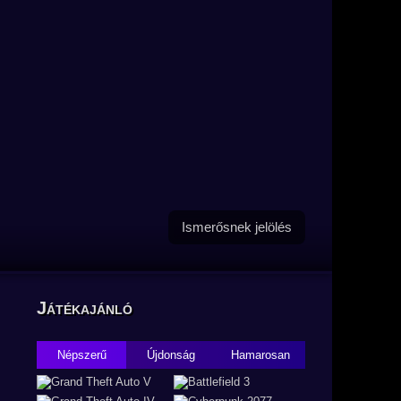
Ismerősnek jelölés
Játékajánló
Népszerű
Újdonság
Hamarosan