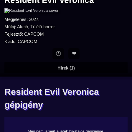
Resident Evil Veronica
Megjelenés: 2027.
Műfaj:
Akció
,
Túlélő-horror
Fejlesztő: CAPCOM
Kiadó: CAPCOM
🕑
❤
Hírek (1)
Resident Evil Veronica
gépigény
Még nem ismert a játék hivatalos gépigénye.