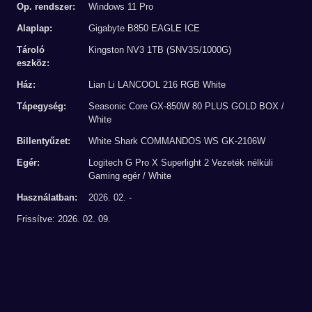
Op. rendszer:
Windows 11 Pro
Alaplap:
Gigabyte B850 EAGLE ICE
Tároló
Kingston NV3 1TB (SNV3S/1000G)
eszköz:
Ház:
Lian Li LANCOOL 216 RGB White
Tápegység:
Seasonic Core GX-850W 80 PLUS GOLD BOX /
White
Billentyűzet:
White Shark COMMANDOS WS GK-2106W
Egér:
Logitech G Pro X Superlight 2 Vezeték nélküli
Gaming egér / White
Használatban:
2026. 02. -
Frissítve: 2026. 02. 09.