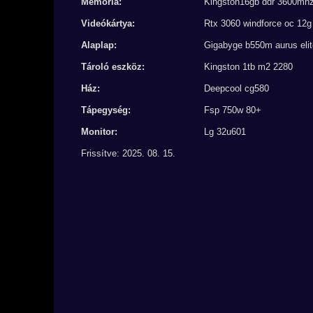
Memória:
Kingston16gb ddr 3600mh
Videókártya:
Rtx 3060 windforce oc 12g
Alaplap:
Gigabyge b550m aurus elit
Tároló eszköz:
Kingston 1tb m2 2280
Ház:
Deepcool cg580
Tápegység:
Fsp 750w 80+
Monitor:
Lg 32u601
Frissítve: 2025. 08. 15.