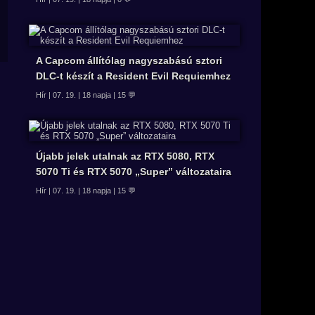
A Capcom állítólag nagyszabású sztori
DLC-t készít a Resident Evil Requiemhez
Hír | 07. 19. | 18 napja | 15 💬
Újabb jelek utalnak az RTX 5080, RTX
5070 Ti és RTX 5070 „Super” változataira
Hír | 07. 19. | 18 napja | 15 💬