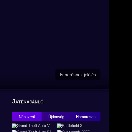
Ismerősnek jelölés
Játékajánló
Népszerű
Újdonság
Hamarosan