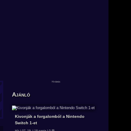
Ajánló
Kivonják a forgalomból a Nintendo
Switch 1-et
Hír | 07. 19. | 18 napja | 0 💬