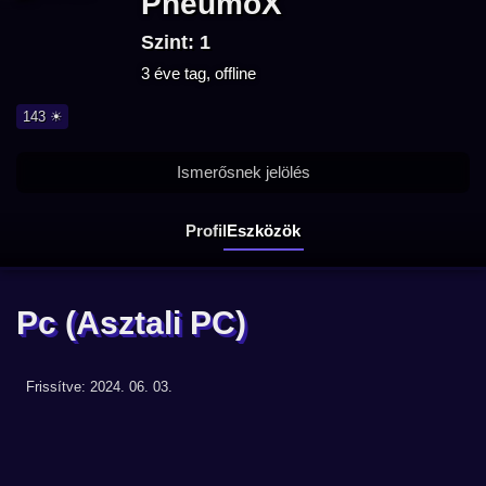
PneumoX
Szint: 1
3 éve tag, offline
143 ☀
Ismerősnek jelölés
Profil
Eszközök
Pc
(Asztali PC)
Frissítve: 2024. 06. 03.